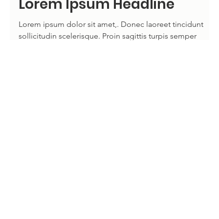
belconnenrego
Jan 5, 2022
Lorem Ipsum Headline
Lorem ipsum dolor sit amet,. Donec laoreet tincidunt
sollicitudin scelerisque. Proin sagittis turpis semper
purus. Phasellus ut...
Contact
Privacy &